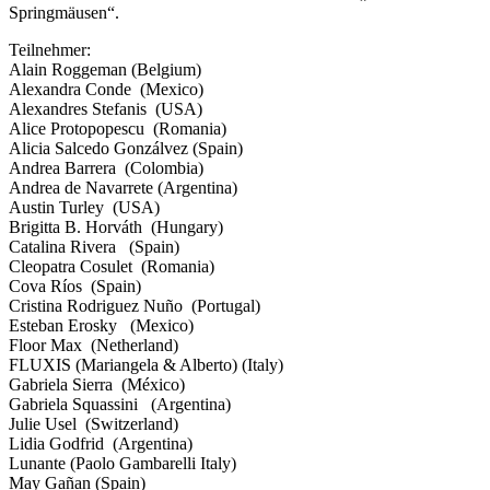
Springmäusen“.
Teilnehmer:
Alain Roggeman (Belgium)
Alexandra Conde (Mexico)
Alexandres Stefanis (USA)
Alice Protopopescu (Romania)
Alicia Salcedo Gonzálvez (Spain)
Andrea Barrera (Colombia)
Andrea de Navarrete (Argentina)
Austin Turley (USA)
Brigitta B. Horváth (Hungary)
Catalina Rivera (Spain)
Cleopatra Cosulet (Romania)
Cova Ríos (Spain)
Cristina Rodriguez Nuño (Portugal)
Esteban Erosky (Mexico)
Floor Max (Netherland)
FLUXIS (Mariangela & Alberto) (Italy)
Gabriela Sierra (México)
Gabriela Squassini (Argentina)
Julie Usel (Switzerland)
Lidia Godfrid (Argentina)
Lunante (Paolo Gambarelli Italy)
May Gañan (Spain)