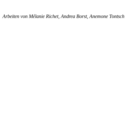
Arbeiten von Mélanie Richet, Andrea Borst, Anemone Tontsch
SPIEL DER FARBEN
Noch immer Sommer, Lust und Farbenfreude!
Federleichte Materialien, leuchtende Farben und viel BUNT.