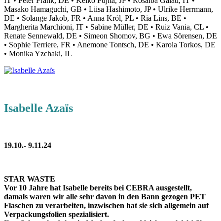
IT • Peter Frank, DE • Keiko Fujita, JP • Rosalba Galati, IT •
Masako Hamaguchi, GB • Liisa Hashimoto, JP • Ulrike Herrmann,
DE • Solange Jakob, FR • Anna Król, PL • Ria Lins, BE •
Margherita Marchioni, IT • Sabine Müller, DE • Ruiz Vania, CL •
Renate Sennewald, DE • Simeon Shomov, BG • Ewa Sörensen, DE
• Sophie Terriere, FR • Anemone Tontsch, DE • Karola Torkos, DE
• Monika Yzchaki, IL
Isabelle Azaïs
19.10.- 9.11.24
STAR WASTE
Vor 10 Jahre hat Isabelle bereits bei CEBRA ausgestellt,
damals waren wir alle sehr davon in den Bann gezogen PET
Flaschen zu verarbeiten, inzwischen hat sie sich allgemein auf
Verpackungsfolien spezialisiert.