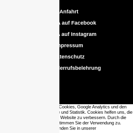
♦
Anfahrt
♦
CEBRA auf Facebook
♦
CEBRA auf Instagram
♦
Impressum
♦
Datenschutz
♦
AGB/Widerrufsbelehrung
Diese Internetseite verwendet Cookies, Google Analytics und den
Facebook-Pixel für die Analyse und Statistik. Cookies helfen uns, die
Benutzerfreundlichkeit unserer Website zu verbessern. Durch die
weitere Nutzung der Website stimmen Sie der Verwendung zu.
Weitere Informationen hierzu finden Sie in unserer