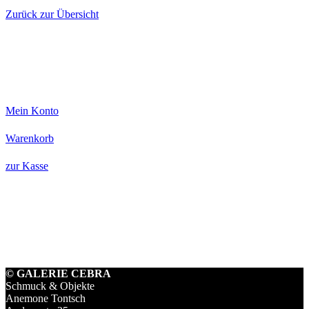
Hochzeit,
Silber
Zurück zur Übersicht
geschwärzt
Menge
Mein Konto
Warenkorb
zur Kasse
© GALERIE CEBRA
Schmuck & Objekte
Anemone Tontsch