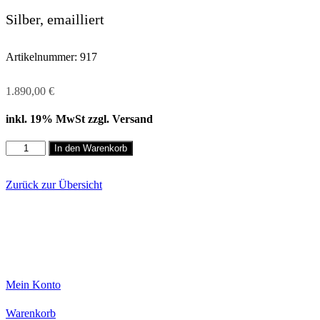
Silber, emailliert
Artikelnummer:
917
1.890,00
€
inkl. 19% MwSt zzgl. Versand
Halsschmuck,
In den Warenkorb
Emaille,
getupft
Menge
Zurück zur Übersicht
Mein Konto
Warenkorb