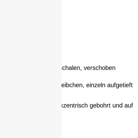
Halsschmuck, Doppelschalen, verschoben
(Einzelstück)
Aus runden Silber-Scheibchen, einzeln aufgetieft
und verbödet
Alle Halbkugeln sind exzentrisch gebohrt und auf
Stahlseil aufgereiht.
Artikelnummer:
851-1