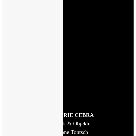
♦
CEBRA auf Facebook
♦
CEBRA auf Instagram
♦
Impressum
♦
Datenschutz
♦
AGB/Widerrufsbelehrung
© GALERIE CEBRA
Schmuck & Objekte
Anemone Tontsch