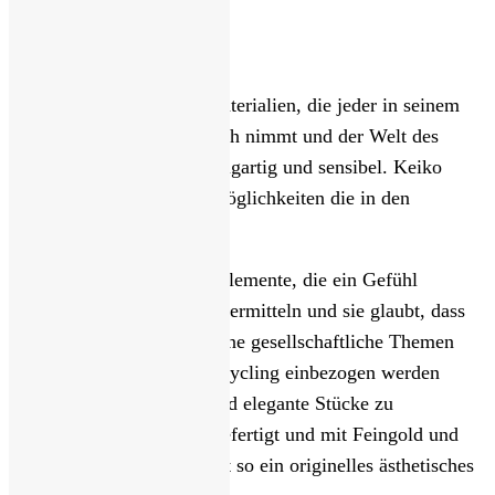
Die Kluft zwischen den Materialien, die jeder in seinem
täglichen Leben in Anspruch nimmt und der Welt des
Schmucks ist wirklich einzigartig und sensibel. Keiko
konzentriert sich auf die Möglichkeiten die in den
Materialien stecken.
Sie legt größten Wert auf Elemente, die ein Gefühl
erwachsener Verspieltheit vermitteln und sie glaubt, dass
darüber hinaus auch moderne gesellschaftliche Themen
wie Nachhaltigkeit und upcycling einbezogen werden
sollten und doch schöne und elegante Stücke zu
erschaffen. Alles ist handgefertigt und mit Feingold und
Platin verfeinert, sie schafft so ein originelles ästhetisches