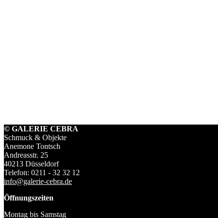
© GALERIE CEBRA
Schmuck & Objekte
Anemone Tontsch
Andreasstr. 25
40213 Düsseldorf
Telefon: 0211 - 32 32 12
info@galerie-cebra.de
Öffnungszeiten
Montag bis Samstag